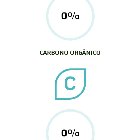
0
%
CARBONO ORGÂNICO
0
%